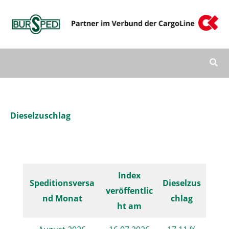
Zum
Inhalt
springen
Dieselzuschlag
Index
Speditionsversa
Dieselzus
veröffentlic
nd Monat
chlag
ht am