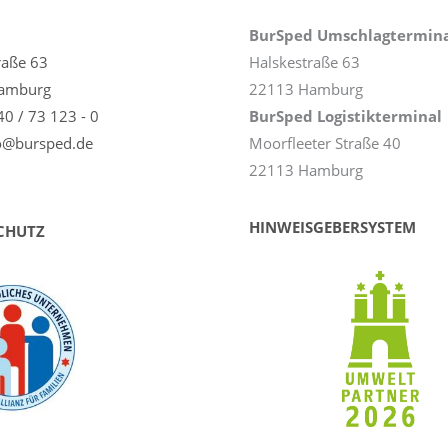
BurSped Umschlagtermin
raße 63
Halskestraße 63
amburg
22113 Hamburg
40 / 73 123 - 0
BurSped Logistikterminal
fo@bursped.de
Moorfleeter Straße 40
22113 Hamburg
HINWEISGEBERSYSTEM
CHUTZ